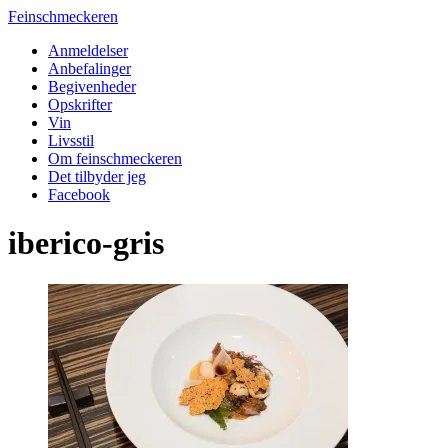
Feinschmeckeren
Anmeldelser
Anbefalinger
Begivenheder
Opskrifter
Vin
Livsstil
Om feinschmeckeren
Det tilbyder jeg
Facebook
iberico-gris