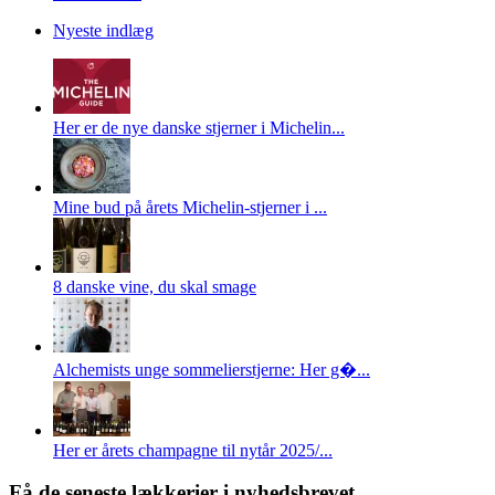
Nyeste indlæg
Her er de nye danske stjerner i Michelin...
Mine bud på årets Michelin-stjerner i ...
8 danske vine, du skal smage
Alchemists unge sommelierstjerne: Her g�...
Her er årets champagne til nytår 2025/...
Få de seneste lækkerier i nyhedsbrevet