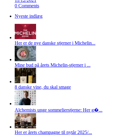
11/12/2021
0 Comments
Nyeste indlæg
Her er de nye danske stjerner i Michelin...
Mine bud på årets Michelin-stjerner i ...
8 danske vine, du skal smage
Alchemists unge sommelierstjerne: Her g�...
Her er årets champagne til nytår 2025/...