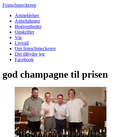
Feinschmeckeren
Anmeldelser
Anbefalinger
Begivenheder
Opskrifter
Vin
Livsstil
Om feinschmeckeren
Det tilbyder jeg
Facebook
god champagne til prisen