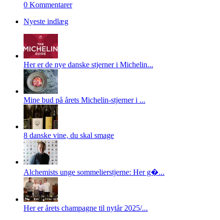
0 Kommentarer
Nyeste indlæg
Her er de nye danske stjerner i Michelin...
Mine bud på årets Michelin-stjerner i ...
8 danske vine, du skal smage
Alchemists unge sommelierstjerne: Her g�...
Her er årets champagne til nytår 2025/...