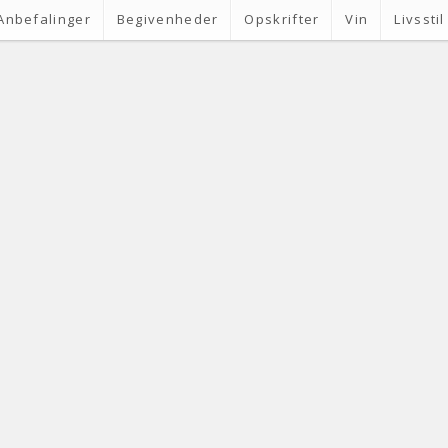
Anbefalinger
Begivenheder
Opskrifter
Vin
Livsstil
VIN
VIN
riske, prisvenlige vine fra
10 friske somme
Veneto og Vinho Verde
Vinho Verde o
8 vine fra Veneto og
Friske vine fr
ter en hektisk december, hvor der
Jeg er stor tilhænger af v