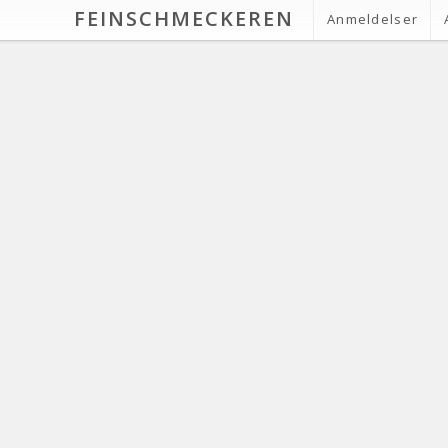
FEINSCHMECKEREN
Anmeldelser
#gardawines
VIN
Vinho Verde – meget mere
8 f
end grøn vin
Vinho Verde
Den portugisiske vinregion Vinho Verde
Ef