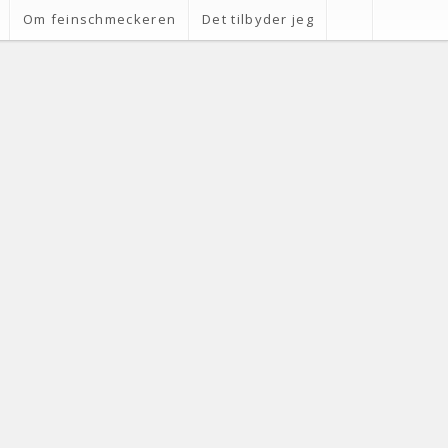
Om feinschmeckeren
Det tilbyder jeg
NYESTE INDLÆG
Her er de nye
danske stjerner i
Michelin...
Mine bud på årets
Michelin-stjerner i
...
8 danske vine, du
skal smage
Alchemists unge
sommelierstjerne:
rvine fra
Her g�...
g Veneto
a Veneto
Her er årets
ine, som spiller