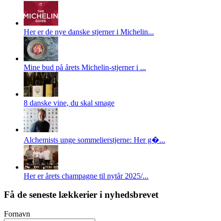
Her er de nye danske stjerner i Michelin...
Mine bud på årets Michelin-stjerner i ...
8 danske vine, du skal smage
Alchemists unge sommelierstjerne: Her g�...
Her er årets champagne til nytår 2025/...
Få de seneste lækkerier i nyhedsbrevet
Fornavn