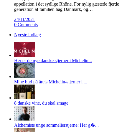
appellation i det sydlige Rhône. For nylig gæstede fjerde
generation af familien bag Danmark, og…
24/11/2021
0 Comments
Nyeste indlæg
Her er de nye danske stjerner i Michelin...
Mine bud på årets Michelin-stjerner i ...
8 danske vine, du skal smage
Alchemists unge sommelierstjerne: Her g�...