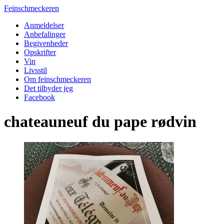
Feinschmeckeren
Anmeldelser
Anbefalinger
Begivenheder
Opskrifter
Vin
Livsstil
Om feinschmeckeren
Det tilbyder jeg
Facebook
chateauneuf du pape rødvin