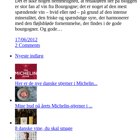
Det er ikke nogen hemmelighed, at redaktøren her på bloggen
er stor fan af vin fra Bourgogne; det er noget af den mest
spændende vin – hvid eller rød – på grund af den intense
mineralitet, den friske og spændstige syre, der harmonerer
med den fløjlsbløde fornemmelse, der findes i de gode
bourgogner. Og gode…
17/06/2012
2 Comments
Nyeste indlæg
Her er de nye danske stjerner i Michelin...
Mine bud på årets Michelin-stjerner i ...
8 danske vine, du skal smage