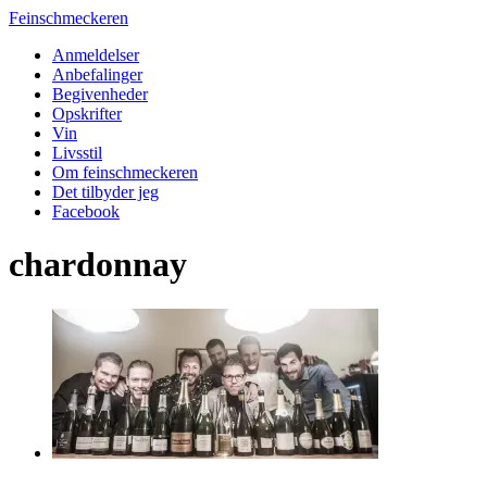
Feinschmeckeren
Anmeldelser
Anbefalinger
Begivenheder
Opskrifter
Vin
Livsstil
Om feinschmeckeren
Det tilbyder jeg
Facebook
chardonnay