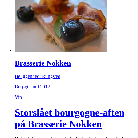
Brasserie Nokken
Beliggenhed: Rungsted
Besøgt: Juni 2012
Vin
Storslået bourgogne-aften
på Brasserie Nokken