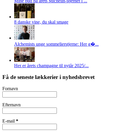
Mine bud på årets Michelin-stjerner i ...
8 danske vine, du skal smage
Alchemists unge sommelierstjerne: Her g�...
Her er årets champagne til nytår 2025/...
Få de seneste lækkerier i nyhedsbrevet
Fornavn
Efternavn
E-mail
*