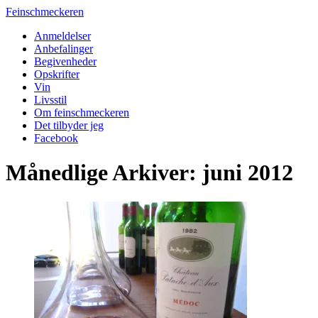
Feinschmeckeren
Anmeldelser
Anbefalinger
Begivenheder
Opskrifter
Vin
Livsstil
Om feinschmeckeren
Det tilbyder jeg
Facebook
Månedlige Arkiver: juni 2012