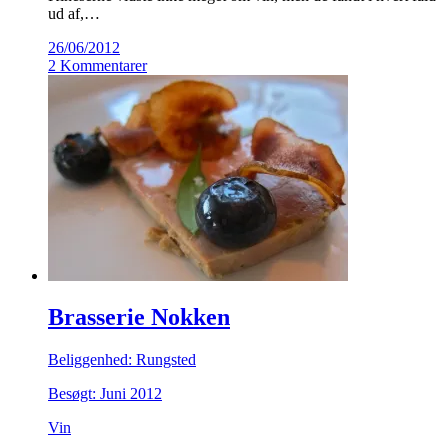
ud af,…
26/06/2012
2 Kommentarer
Brasserie Nokken
Beliggenhed: Rungsted
Besøgt: Juni 2012
Vin