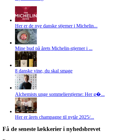
Her er de nye danske stjerner i Michelin...
Mine bud på årets Michelin-stjerner i ...
8 danske vine, du skal smage
Alchemists unge sommelierstjerne: Her g�...
Her er årets champagne til nytår 2025/...
Få de seneste lækkerier i nyhedsbrevet