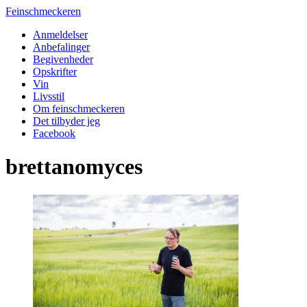
Feinschmeckeren
Anmeldelser
Anbefalinger
Begivenheder
Opskrifter
Vin
Livsstil
Om feinschmeckeren
Det tilbyder jeg
Facebook
brettanomyces