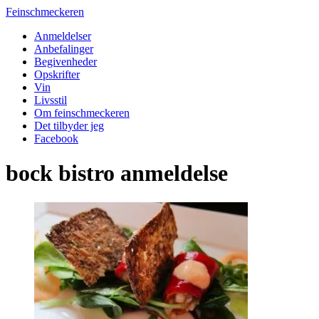
Feinschmeckeren
Anmeldelser
Anbefalinger
Begivenheder
Opskrifter
Vin
Livsstil
Om feinschmeckeren
Det tilbyder jeg
Facebook
bock bistro anmeldelse