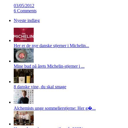
03/05/2012
6 Comments
Nyeste indlæg
Her er de nye danske stjerner i Michelin...
Mine bud på årets Michelin-stjerner i ...
8 danske vine, du skal smage
Alchemists unge sommelierstjerne: Her g�...