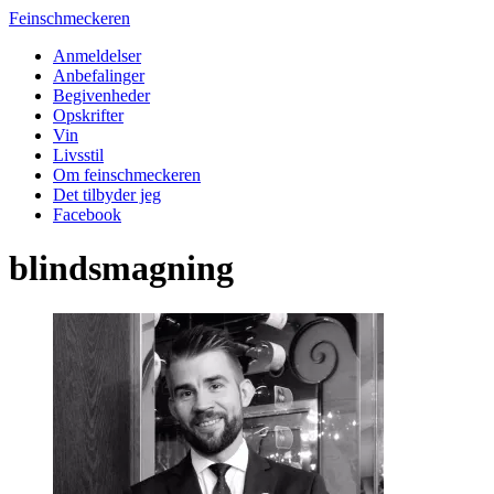
Feinschmeckeren
Anmeldelser
Anbefalinger
Begivenheder
Opskrifter
Vin
Livsstil
Om feinschmeckeren
Det tilbyder jeg
Facebook
blindsmagning