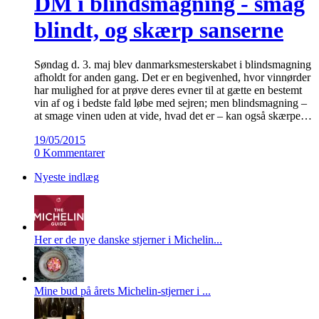
DM i blindsmagning - smag
blindt, og skærp sanserne
Søndag d. 3. maj blev danmarksmesterskabet i blindsmagning
afholdt for anden gang. Det er en begivenhed, hvor vinnørder
har mulighed for at prøve deres evner til at gætte en bestemt
vin af og i bedste fald løbe med sejren; men blindsmagning –
at smage vinen uden at vide, hvad det er – kan også skærpe…
19/05/2015
0 Kommentarer
Nyeste indlæg
Her er de nye danske stjerner i Michelin...
Mine bud på årets Michelin-stjerner i ...