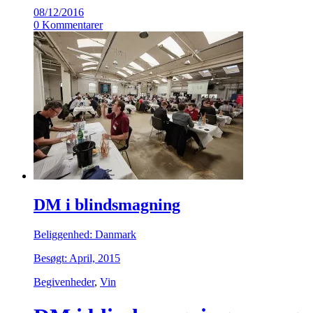
08/12/2016
0 Kommentarer
DM i blindsmagning
Beliggenhed: Danmark
Besøgt: April, 2015
Begivenheder
,
Vin