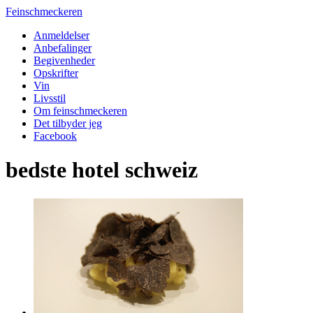
Feinschmeckeren
Anmeldelser
Anbefalinger
Begivenheder
Opskrifter
Vin
Livsstil
Om feinschmeckeren
Det tilbyder jeg
Facebook
bedste hotel schweiz