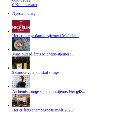
08/04/2022
0 Kommentarer
Nyeste indlæg
Her er de nye danske stjerner i Michelin...
Mine bud på årets Michelin-stjerner i ...
8 danske vine, du skal smage
Alchemists unge sommelierstjerne: Her g�...
Her er årets champagne til nytår 2025/...