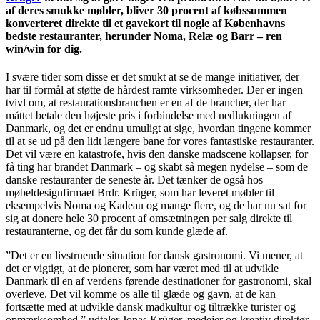
af deres smukke møbler, bliver 30 procent af købssummen
konverteret direkte til et gavekort til nogle af Københavns
bedste restauranter, herunder Noma, Relæ og Barr – ren
win/win for dig.
I svære tider som disse er det smukt at se de mange initiativer, der
har til formål at støtte de hårdest ramte virksomheder. Der er ingen
tvivl om, at restaurationsbranchen er en af de brancher, der har
måttet betale den højeste pris i forbindelse med nedlukningen af
Danmark, og det er endnu umuligt at sige, hvordan tingene kommer
til at se ud på den lidt længere bane for vores fantastiske restauranter.
Det vil være en katastrofe, hvis den danske madscene kollapser, for
få ting har brandet Danmark – og skabt så megen nydelse – som de
danske restauranter de seneste år. Det tænker de også hos
møbeldesignfirmaet Brdr. Krüger, som har leveret møbler til
eksempelvis Noma og Kadeau og mange flere, og de har nu sat for
sig at donere hele 30 procent af omsætningen per salg direkte til
restauranterne, og det får du som kunde glæde af.
”Det er en livstruende situation for dansk gastronomi. Vi mener, at
det er vigtigt, at de pionerer, som har været med til at udvikle
Danmark til en af verdens førende destinationer for gastronomi, skal
overleve. Det vil komme os alle til glæde og gavn, at de kan
fortsætte med at udvikle dansk madkultur og tiltrække turister og
opmærksomhed,” udtaler Jonas Krüger, medejer og kreativ direktør,