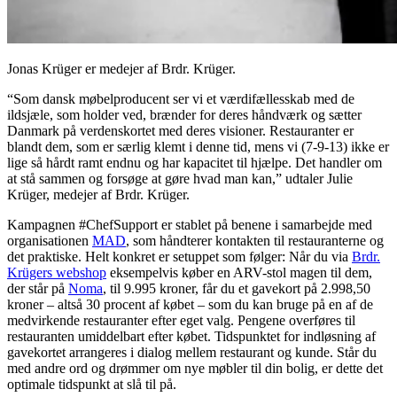
Jonas Krüger er medejer af Brdr. Krüger.
“Som dansk møbelproducent ser vi et værdifællesskab med de
ildsjæle, som holder ved, brænder for deres håndværk og sætter
Danmark på verdenskortet med deres visioner. Restauranter er
blandt dem, som er særlig klemt i denne tid, mens vi (7-9-13) ikke er
lige så hårdt ramt endnu og har kapacitet til hjælpe. Det handler om
at stå sammen og forsøge at gøre hvad man kan,” udtaler Julie
Krüger, medejer af Brdr. Krüger.
Kampagnen #ChefSupport er stablet på benene i samarbejde med
organisationen
MAD
, som håndterer kontakten til restauranterne og
det praktiske. Helt konkret er setuppet som følger: Når du via
Brdr.
Krügers webshop
eksempelvis køber en ARV-stol magen til dem,
der står på
Noma
, til 9.995 kroner, får du et gavekort på 2.998,50
kroner – altså 30 procent af købet – som du kan bruge på en af de
medvirkende restauranter efter eget valg. Pengene overføres til
restauranten umiddelbart efter købet. Tidspunktet for indløsning af
gavekortet arrangeres i dialog mellem restaurant og kunde. Står du
med andre ord og drømmer om nye møbler til din bolig, er dette det
optimale tidspunkt at slå til på.