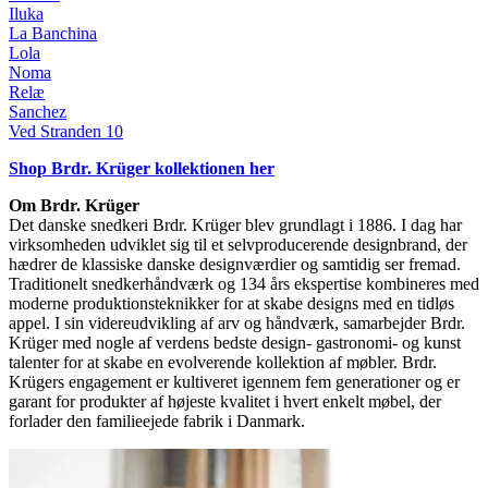
Iluka
La Banchina
Lola
Noma
Relæ
Sanchez
Ved Stranden 10
Shop Brdr. Krüger kollektionen her
Om Brdr. Krüger
Det danske snedkeri Brdr. Krüger blev grundlagt i 1886. I dag har
virksomheden udviklet sig til et selvproducerende designbrand, der
hædrer de klassiske danske designværdier og samtidig ser fremad.
Traditionelt snedkerhåndværk og 134 års ekspertise kombineres med
moderne produktionsteknikker for at skabe designs med en tidløs
appel. I sin videreudvikling af arv og håndværk, samarbejder Brdr.
Krüger med nogle af verdens bedste design- gastronomi- og kunst
talenter for at skabe en evolverende kollektion af møbler. Brdr.
Krügers engagement er kultiveret igennem fem generationer og er
garant for produkter af højeste kvalitet i hvert enkelt møbel, der
forlader den familieejede fabrik i Danmark.