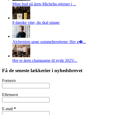
Mine bud på årets Michelin-stjerner i ...
8 danske vine, du skal smage
Alchemists unge sommelierstjerne: Her g�...
Her er årets champagne til nytår 2025/...
Få de seneste lækkerier i nyhedsbrevet
Fornavn
Efternavn
E-mail
*