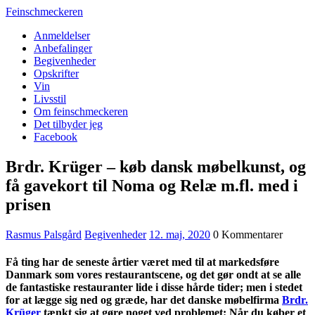
Feinschmeckeren
Anmeldelser
Anbefalinger
Begivenheder
Opskrifter
Vin
Livsstil
Om feinschmeckeren
Det tilbyder jeg
Facebook
Brdr. Krüger – køb dansk møbelkunst, og
få gavekort til Noma og Relæ m.fl. med i
prisen
Rasmus Palsgård
Begivenheder
12. maj, 2020
0 Kommentarer
Få ting har de seneste årtier været med til at markedsføre
Danmark som vores restaurantscene, og det gør ondt at se alle
de fantastiske restauranter lide i disse hårde tider; men i stedet
for at lægge sig ned og græde, har det danske møbelfirma
Brdr.
Krüger
tænkt sig at gøre noget ved problemet: Når du køber et