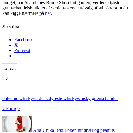
budget, har Scandlines BorderShop Puttgarden, verdens største
grænsehandelsbutik, et af verdens største udvalg af whisky, som du
kan kigge nærmere på
her
.
Share this:
Facebook
X
Pinterest
Like this:
Loading…
balvenie whisky
verdens dyreste whisky
whisky grænsehandel
« Forrige
Arla Unika Rød Løber, hindbær og peanuts