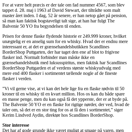
For at være helt præcis er der tale om fad nummer 4567, som blev
tappet d. 28. maj i 1963 af David Stewart, der tiltrådte som malt
master året inden. I dag, 52 år senere, er han netop gået på pension,
så man kan faktisk bogstaveligt talt sige, at han har fulgt The
Balvenie 50 YO fra begyndelsen til enden.
Prisen for denne flaske flydende historie er 249.999 kroner, hvilket
unægtelig er en anselig sum for en whisky. Hvad der er endnu mere
interessant er, at det er grænsehandelsbutikken Scandlines
BorderShop Puttgarten, der har taget den ene af blot to frigivne
flasker ind. Normalt forbinder man måske ikke en
grænsehandelsbutik med luksusspiritus, men faktisk har Scandlines
BorderShop Puttgarden et af verdens største whiskyudvalg med
mere end 400 flasker i sortimentet tællende nogle af de fineste
flasker i verden.
”Vi vil gerne vise, at vi kan det hele lige fra en flaske rødvin til 50
kroner til en whisky til en kvart million. Hos os kan du både spare
en masse penge, men du kan også få det ypperste, der er at byde på.
The Balvenie 50 YO er en flaske for rigtige nørder, der ved, hvad de
taler om, så det er en stor ting for os at få den i sortimentet,” siger
Kerim Lindved Aydin, direktør hos Scandlines BorderShop.
Stor interesse
Det har af gode grunde ikke været muligt at smage på varen, men