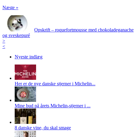
Næste »
Opskrift – roquefortmousse med chokoladeganache
og sveskepuré
>
<
Nyeste indlæg
Her er de nye danske stjerner i Michelin...
Mine bud på årets Michelin-stjerner i ...
8 danske vine, du skal smage