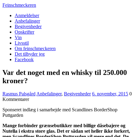
Feinschmeckeren
Anmeldelser
Anbefalinger
Begivenheder
Opskrifter
Vin
Livsstil
Om feinschmeckeren
Det tilbyder jeg
Facebook
Var det noget med en whisky til 250.000
kroner?
Rasmus Palsgård
Anbefalinger
,
Begivenheder
6. november, 2015
0
Kommentarer
Sponseret indlæg i samarbejde med Scandlines BorderShop
Puttgarden
Mange forbinder grænsebutikker med billige dåsebajere og
Nutella i ekstra store glas. Det er sådan set heller ikke forkert,
men Scandlines BorderShop Puttgarden vil mere end det. De