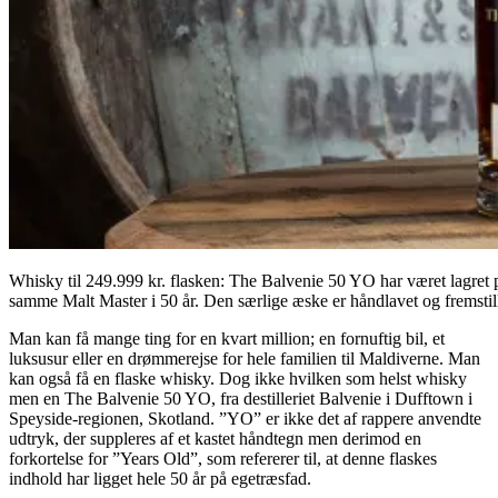
Whisky til 249.999 kr. flasken: The Balvenie 50 YO har været lagret
samme Malt Master i 50 år. Den særlige æske er håndlavet og fremstill
Man kan få mange ting for en kvart million; en fornuftig bil, et
luksusur eller en drømmerejse for hele familien til Maldiverne. Man
kan også få en flaske whisky. Dog ikke hvilken som helst whisky
men en The Balvenie 50 YO, fra destilleriet Balvenie i Dufftown i
Speyside-regionen, Skotland. ”YO” er ikke det af rappere anvendte
udtryk, der suppleres af et kastet håndtegn men derimod en
forkortelse for ”Years Old”, som refererer til, at denne flaskes
indhold har ligget hele 50 år på egetræsfad.