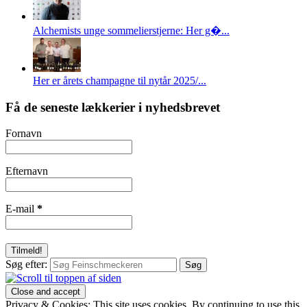
Alchemists unge sommelierstjerne: Her g�...
Her er årets champagne til nytår 2025/...
Få de seneste lækkerier i nyhedsbrevet
Fornavn
Efternavn
E-mail
*
Søg efter:
Privacy & Cookies: This site uses cookies. By continuing to use this