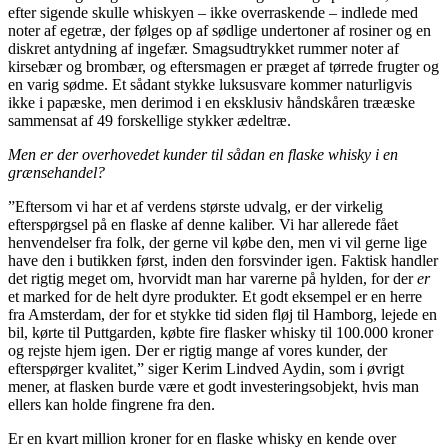
efter sigende skulle whiskyen – ikke overraskende – indlede med
noter af egetræ, der følges op af sødlige undertoner af rosiner og en
diskret antydning af ingefær. Smagsudtrykket rummer noter af
kirsebær og brombær, og eftersmagen er præget af tørrede frugter og
en varig sødme. Et sådant stykke luksusvare kommer naturligvis
ikke i papæske, men derimod i en eksklusiv håndskåren trææske
sammensat af 49 forskellige stykker ædeltræ.
Men er der overhovedet kunder til sådan en flaske whisky i en
grænsehandel?
”Eftersom vi har et af verdens største udvalg, er der virkelig
efterspørgsel på en flaske af denne kaliber. Vi har allerede fået
henvendelser fra folk, der gerne vil købe den, men vi vil gerne lige
have den i butikken først, inden den forsvinder igen. Faktisk handler
det rigtig meget om, hvorvidt man har varerne på hylden, for der
er
et marked for de helt dyre produkter. Et godt eksempel er en herre
fra Amsterdam, der for et stykke tid siden fløj til Hamborg, lejede en
bil, kørte til Puttgarden, købte fire flasker whisky til 100.000 kroner
og rejste hjem igen. Der er rigtig mange af vores kunder, der
efterspørger kvalitet,” siger Kerim Lindved Aydin, som i øvrigt
mener, at flasken burde være et godt investeringsobjekt, hvis man
ellers kan holde fingrene fra den.
Er en kvart million kroner for en flaske whisky en kende over