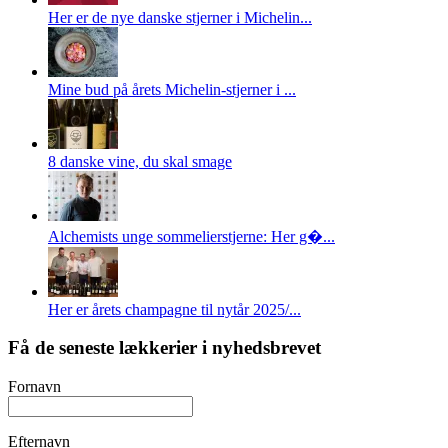
Her er de nye danske stjerner i Michelin...
Mine bud på årets Michelin-stjerner i ...
8 danske vine, du skal smage
Alchemists unge sommelierstjerne: Her g�...
Her er årets champagne til nytår 2025/...
Få de seneste lækkerier i nyhedsbrevet
Fornavn
Efternavn