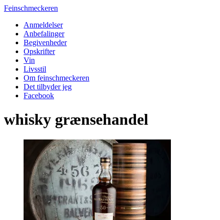
Feinschmeckeren
Anmeldelser
Anbefalinger
Begivenheder
Opskrifter
Vin
Livsstil
Om feinschmeckeren
Det tilbyder jeg
Facebook
whisky grænsehandel