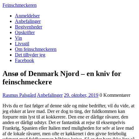
Feinschmeckeren
Anmeldelser
Anbefalinger
Begivenheder
Opskrifter
Vin
Livsstil
Om feinschmeckeren
Det tilbyder jeg
Facebook
Ansø of Denmark Njord – en kniv for
feinschmeckere
Rasmus Palsgård
Anbefalinger
29. oktober, 2019
0 Kommentarer
Hvis du er fast følger af denne side og mine bedrifter, vil du vide, at
jeg elsker at lave mad. Der er dog to ting, der fuldkommen kan
forpurre min lyst til at kokkerere. Den ene er dårlige råvarer, den
anden er dårligt udstyr. Det er fantastisk at rejse til eksempelvis
Frankrig, Spanien eller Italien med muligheden for selv at lave mad
af de lokale råvarer, men ofte er køkkenet i den givne feriebolig