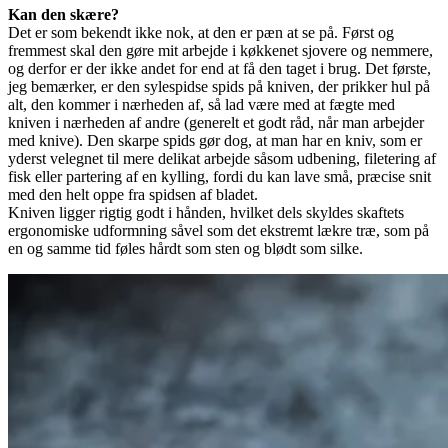
Kan den skære?
Det er som bekendt ikke nok, at den er pæn at se på. Først og
fremmest skal den gøre mit arbejde i køkkenet sjovere og nemmere,
og derfor er der ikke andet for end at få den taget i brug. Det første,
jeg bemærker, er den sylespidse spids på kniven, der prikker hul på
alt, den kommer i nærheden af, så lad være med at fægte med
kniven i nærheden af andre (generelt et godt råd, når man arbejder
med knive). Den skarpe spids gør dog, at man har en kniv, som er
yderst velegnet til mere delikat arbejde såsom udbening, filetering af
fisk eller partering af en kylling, fordi du kan lave små, præcise snit
med den helt oppe fra spidsen af bladet.
Kniven ligger rigtig godt i hånden, hvilket dels skyldes skaftets
ergonomiske udformning såvel som det ekstremt lækre træ, som på
en og samme tid føles hårdt som sten og blødt som silke.