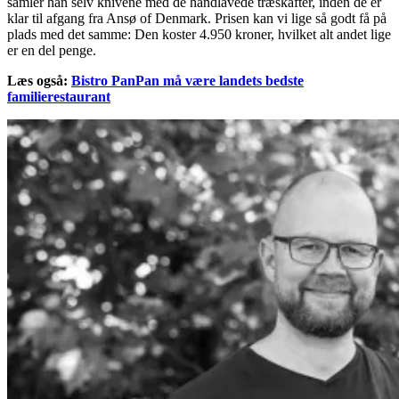
samler han selv knivene med de håndlavede træskafter, inden de er
klar til afgang fra Ansø of Denmark. Prisen kan vi lige så godt få på
plads med det samme: Den koster 4.950 kroner, hvilket alt andet lige
er en del penge.
Læs også:
Bistro PanPan må være landets bedste
familierestaurant