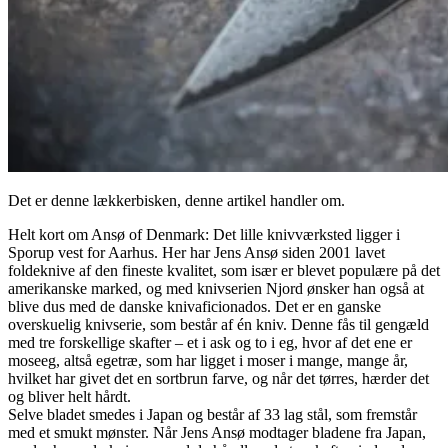
Det er denne lækkerbisken, denne artikel handler om.
Helt kort om Ansø of Denmark: Det lille knivværksted ligger i
Sporup vest for Aarhus. Her har Jens Ansø siden 2001 lavet
foldeknive af den fineste kvalitet, som især er blevet populære på det
amerikanske marked, og med knivserien Njord ønsker han også at
blive dus med de danske knivaficionados. Det er en ganske
overskuelig knivserie, som består af én kniv. Denne fås til gengæld
med tre forskellige skafter – et i ask og to i eg, hvor af det ene er
moseeg, altså egetræ, som har ligget i moser i mange, mange år,
hvilket har givet det en sortbrun farve, og når det tørres, hærder det
og bliver helt hårdt.
Selve bladet smedes i Japan og består af 33 lag stål, som fremstår
med et smukt mønster. Når Jens Ansø modtager bladene fra Japan,