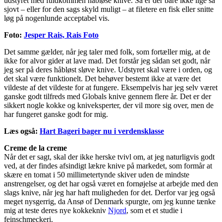
udstyret med fuldkommen håbløse knive. Så er der bare ikke lige så
sjovt – eller for den sags skyld muligt – at filetere en fisk eller snitte
løg på nogenlunde acceptabel vis.
Foto:
Jesper Rais, Rais Foto
Det samme gælder, når jeg taler med folk, som fortæller mig, at de
ikke for alvor gider at lave mad. Det forstår jeg sådan set godt, når
jeg ser på deres håbløst sløve knive. Udstyret skal være i orden, og
det skal være funktionelt. Det behøver bestemt ikke at være det
vildeste af det vildeste for at fungere. Eksempelvis har jeg selv været
ganske godt tilfreds med Globals knive gennem flere år. Det er der
sikkert nogle kokke og kniveksperter, der vil more sig over, men de
har fungeret ganske godt for mig.
Læs også:
Hart Bageri bager nu i verdensklasse
Creme de la creme
Når det er sagt, skal der ikke herske tvivl om, at jeg naturligvis godt
ved, at der findes afsindigt lækre knive på markedet, som formår at
skære en tomat i 50 millimetertynde skiver uden de mindste
anstrengelser, og det har også været en fornøjelse at arbejde med den
slags knive, når jeg har haft muligheden for det. Derfor var jeg også
meget nysgerrig, da Ansø of Denmark spurgte, om jeg kunne tænke
mig at teste deres nye kokkekniv
Njord
, som et et studie i
feinschmeckeri.