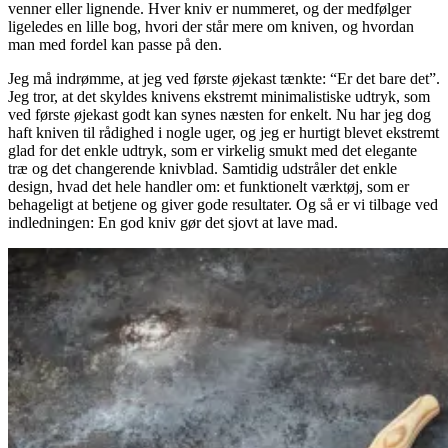
venner eller lignende. Hver kniv er nummeret, og der medfølger
ligeledes en lille bog, hvori der står mere om kniven, og hvordan
man med fordel kan passe på den.
Jeg må indrømme, at jeg ved første øjekast tænkte: “Er det bare det”.
Jeg tror, at det skyldes knivens ekstremt minimalistiske udtryk, som
ved første øjekast godt kan synes næsten for enkelt. Nu har jeg dog
haft kniven til rådighed i nogle uger, og jeg er hurtigt blevet ekstremt
glad for det enkle udtryk, som er virkelig smukt med det elegante
træ og det changerende knivblad. Samtidig udstråler det enkle
design, hvad det hele handler om: et funktionelt værktøj, som er
behageligt at betjene og giver gode resultater. Og så er vi tilbage ved
indledningen: En god kniv gør det sjovt at lave mad.