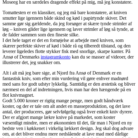
Moseeg har en særdeles dragende effekt på mig, må jeg konstatere.
Tomattesten er en klassiker, og jeg må bare konstatere, at kniven
smutter lige igennem både skind og kød i papirtynde skiver. Det
samme gør sig gældende, da jeg forsøger at skære tynde strimler af
løg – kniven glider lige igennem og laver strimler af løg så tynde, at
de falder sammen som den fineste silke.
I det hele taget er det en fornøjelse at arbejde med kniven, som
skærer perfekte skiver af kød i både rå og tilberedt tilstand, og den
leverer ligeledes flotte stykker fisk med snorlige, skarpe kanter. På
Ansø of Denmarks
instagramkonto
kan du se masser af videoer, der
illustrerer det, jeg snakker om.
Alt i alt må jeg bare sige, at Njord fra Ansø of Denmark er en
fantastisk kniv, som efter min vurdering vil gøre enhver madnørd
med sans for godt udstyr lykkelig. Samtidig er den æstetisk og bliver
nærmest en del af indretningen, hvis man har den hængende på en
flot knivmagnet.
Godt 5.000 kroner er rigtig mange penge, men godt håndværk
koster, og der er tale om alt andet en masseproduktion, og det lave
antal, der produceres, gør selvfølgelig også hver enkelt kniv dyrere.
Der er afgjort mange lækre knive på markedet, som koster
væsentligt mindre, men er økonomien til det, får man i Njord en ny
bedste ven i køkkenet i virkelig lækkert design. Jeg skal dog advare
om, at det bliver endnu mere nedslående at lave mad med dårlige