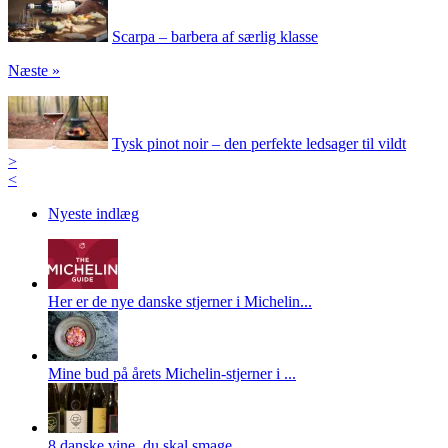
Scarpa – barbera af særlig klasse
Næste »
Tysk pinot noir – den perfekte ledsager til vildt
>
<
Nyeste indlæg
Her er de nye danske stjerner i Michelin...
Mine bud på årets Michelin-stjerner i ...
8 danske vine, du skal smage