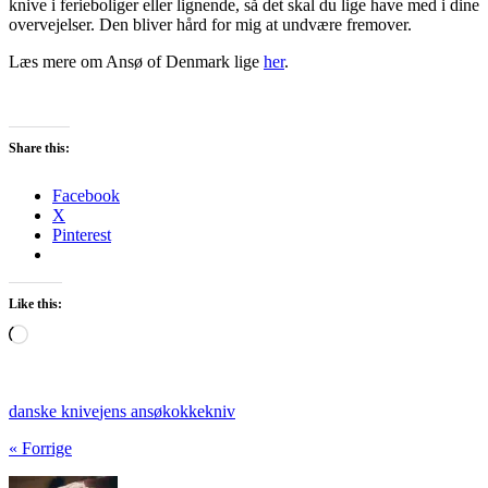
knive i ferieboliger eller lignende, så det skal du lige have med i dine
overvejelser. Den bliver hård for mig at undvære fremover.
Læs mere om Ansø of Denmark lige
her
.
Share this:
Facebook
X
Pinterest
Like this:
Loading…
danske knive
jens ansø
kokkekniv
« Forrige