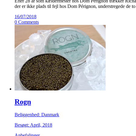
Efter 28 år som kældermester hos Dom Pérignon trækker Richard 
der er ikke plads til fejl hos Dom Pérignon, understregede de 
16/07/2018
0 Comments
Rogn
Beliggenhed: Danmark
Besøgt: April, 2018
Anbefalinger