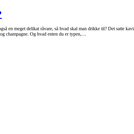
?
gså en meget delikat råvare, så hvad skal man drikke til? Det satte kavia
ls og champagne. Og hvad enten du er typen,…