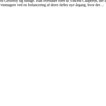
Geoffroy sig tilbage. Han overlader roret til Vincent Chaperon, der st
to vinmagere ved en forlancering af deres fælles nye årgang, hvor der…