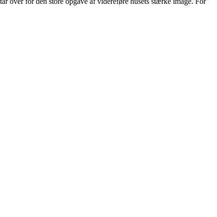
år over for den store opgave af videreføre husets stærke image. For