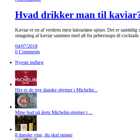
Hvad drikker man til kaviar
Kaviar er en af verdens mest luksuriøse spiser. Det er samtidig o
smagning af kaviar sammen med alt fra pebersnaps til cocktai
04/07/2018
0 Comments
Nyeste indlæg
Her er de nye danske stjerner i Michelin...
Mine bud på årets Michelin-stjerner i ...
8 danske vine, du skal smage