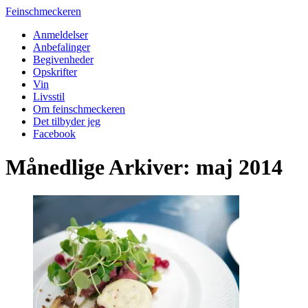
Feinschmeckeren
Anmeldelser
Anbefalinger
Begivenheder
Opskrifter
Vin
Livsstil
Om feinschmeckeren
Det tilbyder jeg
Facebook
Månedlige Arkiver: maj 2014