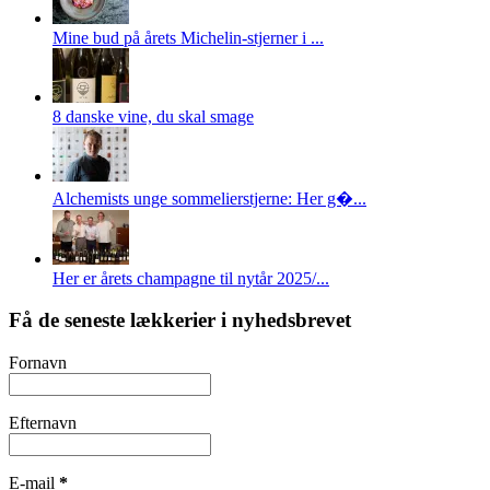
Mine bud på årets Michelin-stjerner i ...
8 danske vine, du skal smage
Alchemists unge sommelierstjerne: Her g�...
Her er årets champagne til nytår 2025/...
Få de seneste lækkerier i nyhedsbrevet
Fornavn
Efternavn
E-mail
*