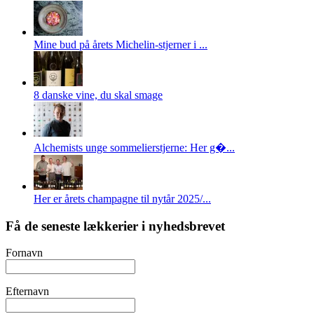
Mine bud på årets Michelin-stjerner i ...
8 danske vine, du skal smage
Alchemists unge sommelierstjerne: Her g�...
Her er årets champagne til nytår 2025/...
Få de seneste lækkerier i nyhedsbrevet
Fornavn
Efternavn