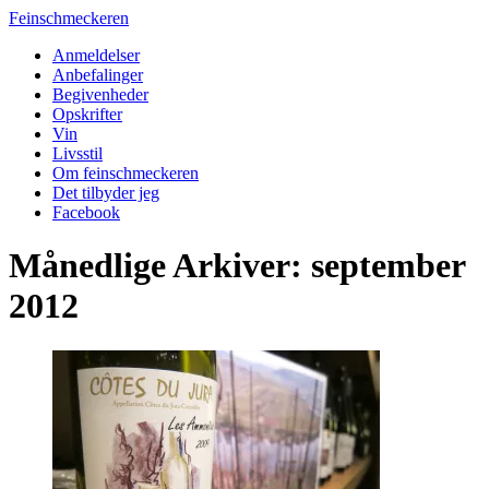
Feinschmeckeren
Anmeldelser
Anbefalinger
Begivenheder
Opskrifter
Vin
Livsstil
Om feinschmeckeren
Det tilbyder jeg
Facebook
Månedlige Arkiver: september
2012