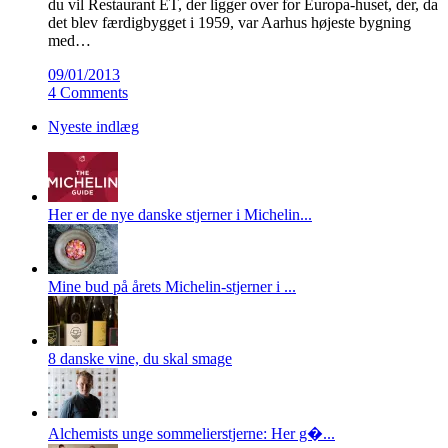
du vil Restaurant ET, der ligger over for Europa-huset, der, da
det blev færdigbygget i 1959, var Aarhus højeste bygning
med…
09/01/2013
4 Comments
Nyeste indlæg
Her er de nye danske stjerner i Michelin...
Mine bud på årets Michelin-stjerner i ...
8 danske vine, du skal smage
Alchemists unge sommelierstjerne: Her g�...