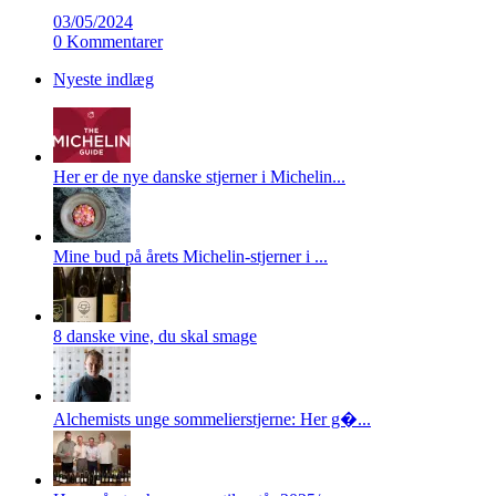
03/05/2024
0 Kommentarer
Nyeste indlæg
Her er de nye danske stjerner i Michelin...
Mine bud på årets Michelin-stjerner i ...
8 danske vine, du skal smage
Alchemists unge sommelierstjerne: Her g�...