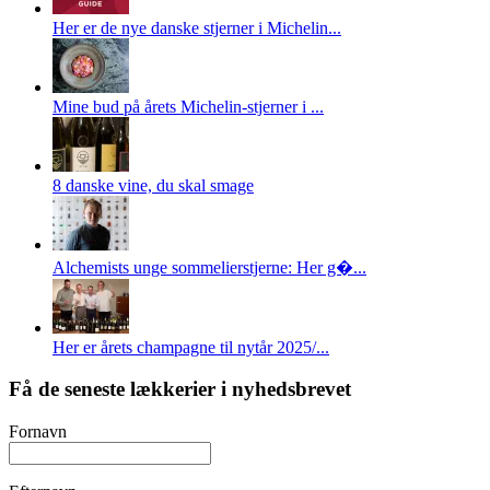
Her er de nye danske stjerner i Michelin...
Mine bud på årets Michelin-stjerner i ...
8 danske vine, du skal smage
Alchemists unge sommelierstjerne: Her g�...
Her er årets champagne til nytår 2025/...
Få de seneste lækkerier i nyhedsbrevet
Fornavn