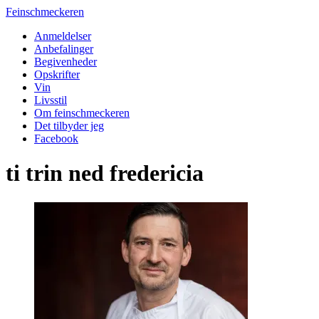
Feinschmeckeren
Anmeldelser
Anbefalinger
Begivenheder
Opskrifter
Vin
Livsstil
Om feinschmeckeren
Det tilbyder jeg
Facebook
ti trin ned fredericia