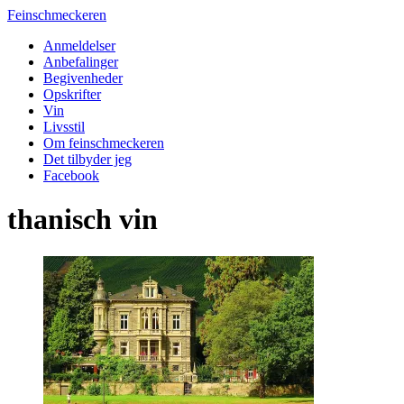
Feinschmeckeren
Anmeldelser
Anbefalinger
Begivenheder
Opskrifter
Vin
Livsstil
Om feinschmeckeren
Det tilbyder jeg
Facebook
thanisch vin