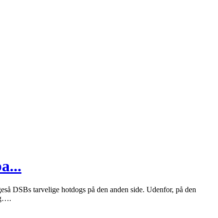
a...
igeså DSBs tarvelige hotdogs på den anden side. Udenfor, på den
ig….