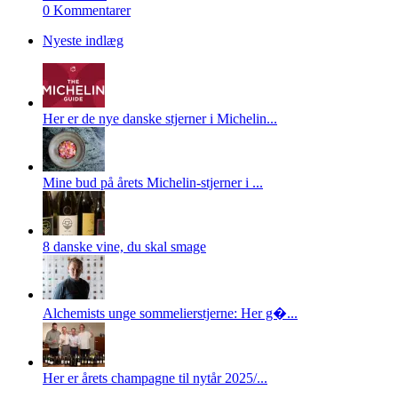
0 Kommentarer
Nyeste indlæg
Her er de nye danske stjerner i Michelin...
Mine bud på årets Michelin-stjerner i ...
8 danske vine, du skal smage
Alchemists unge sommelierstjerne: Her g�...
Her er årets champagne til nytår 2025/...