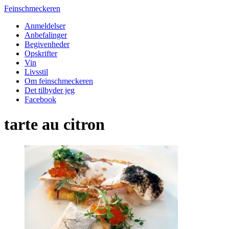
Feinschmeckeren
Anmeldelser
Anbefalinger
Begivenheder
Opskrifter
Vin
Livsstil
Om feinschmeckeren
Det tilbyder jeg
Facebook
tarte au citron