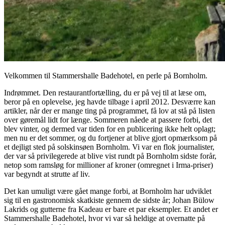
Velkommen til Stammershalle Badehotel, en perle på Bornholm.
Indrømmet. Den restaurantfortælling, du er på vej til at læse om,
beror på en oplevelse, jeg havde tilbage i april 2012. Desværre kan
artikler, når der er mange ting på programmet, få lov at stå på listen
over gøremål lidt for længe. Sommeren nåede at passere forbi, det
blev vinter, og dermed var tiden for en publicering ikke helt oplagt;
men nu er det sommer, og du fortjener at blive gjort opmærksom på
et dejligt sted på solskinsøen Bornholm. Vi var en flok journalister,
der var så privilegerede at blive vist rundt på Bornholm sidste forår,
netop som ramsløg for millioner af kroner (omregnet i Irma-priser)
var begyndt at strutte af liv.
Det kan umuligt være gået mange forbi, at Bornholm har udviklet
sig til en gastronomisk skatkiste gennem de sidste år; Johan Bülow
Lakrids og gutterne fra Kadeau er bare et par eksempler. Et andet er
Stammershalle Badehotel, hvor vi var så heldige at overnatte på