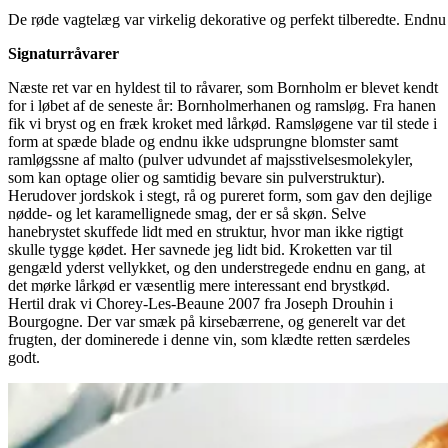
De røde vagtelæg var virkelig dekorative og perfekt tilberedte. Endnu 
Signaturråvarer
Næste ret var en hyldest til to råvarer, som Bornholm er blevet kendt
for i løbet af de seneste år: Bornholmerhanen og ramsløg. Fra hanen
fik vi bryst og en fræk kroket med lårkød. Ramsløgene var til stede i
form at spæde blade og endnu ikke udsprungne blomster samt
ramløgssne af malto (pulver udvundet af majsstivelsesmolekyler,
som kan optage olier og samtidig bevare sin pulverstruktur).
Herudover jordskok i stegt, rå og pureret form, som gav den dejlige
nødde- og let karamellignede smag, der er så skøn. Selve
hanebrystet skuffede lidt med en struktur, hvor man ikke rigtigt
skulle tygge kødet. Her savnede jeg lidt bid. Kroketten var til
gengæld yderst vellykket, og den understregede endnu en gang, at
det mørke lårkød er væsentlig mere interessant end brystkød.
Hertil drak vi Chorey-Les-Beaune 2007 fra Joseph Drouhin i
Bourgogne. Der var smæk på kirsebærrene, og generelt var det
frugten, der dominerede i denne vin, som klædte retten særdeles
godt.