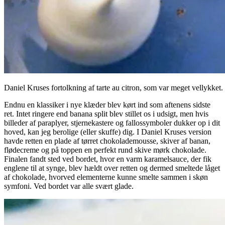
Daniel Kruses fortolkning af tarte au citron, som var meget vellykket.
Endnu en klassiker i nye klæder blev kørt ind som aftenens sidste
ret. Intet ringere end banana split blev stillet os i udsigt, men hvis
billeder af paraplyer, stjernekastere og fallossymboler dukker op i dit
hoved, kan jeg berolige (eller skuffe) dig. I Daniel Kruses version
havde retten en plade af tørret chokolademousse, skiver af banan,
flødecreme og på toppen en perfekt rund skive mørk chokolade.
Finalen fandt sted ved bordet, hvor en varm karamelsauce, der fik
englene til at synge, blev hældt over retten og dermed smeltede låget
af chokolade, hvorved elementerne kunne smelte sammen i skøn
symfoni. Ved bordet var alle svært glade.