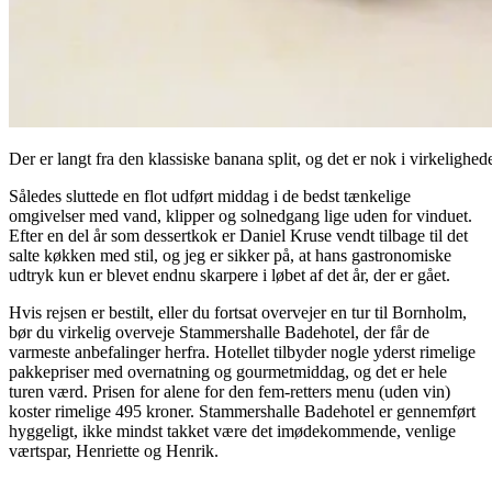
Der er langt fra den klassiske banana split, og det er nok i virkeligh
Således sluttede en flot udført middag i de bedst tænkelige
omgivelser med vand, klipper og solnedgang lige uden for vinduet.
Efter en del år som dessertkok er Daniel Kruse vendt tilbage til det
salte køkken med stil, og jeg er sikker på, at hans gastronomiske
udtryk kun er blevet endnu skarpere i løbet af det år, der er gået.
Hvis rejsen er bestilt, eller du fortsat overvejer en tur til Bornholm,
bør du virkelig overveje Stammershalle Badehotel, der får de
varmeste anbefalinger herfra. Hotellet tilbyder nogle yderst rimelige
pakkepriser med overnatning og gourmetmiddag, og det er hele
turen værd. Prisen for alene for den fem-retters menu (uden vin)
koster rimelige 495 kroner. Stammershalle Badehotel er gennemført
hyggeligt, ikke mindst takket være det imødekommende, venlige
værtspar, Henriette og Henrik.