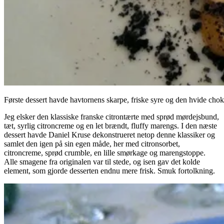
Første dessert havde havtornens skarpe, friske syre og den hvide ch
Jeg elsker den klassiske franske citrontærte med sprød mørdejsbund,
tæt, syrlig citroncreme og en let brændt, fluffy marengs. I den næste
dessert havde Daniel Kruse dekonstrueret netop denne klassiker og
samlet den igen på sin egen måde, her med citronsorbet,
citroncreme, sprød crumble, en lille smørkage og marengstoppe.
Alle smagene fra originalen var til stede, og isen gav det kolde
element, som gjorde desserten endnu mere frisk. Smuk fortolkning.