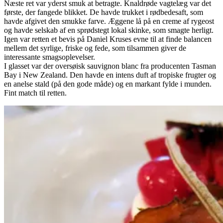
Næste ret var yderst smuk at betragte. Knaldrøde vagtelæg var det
første, der fangede blikket. De havde trukket i rødbedesaft, som
havde afgivet den smukke farve. Æggene lå på en creme af rygeost
og havde selskab af en sprødstegt lokal skinke, som smagte herligt.
Igen var retten et bevis på Daniel Kruses evne til at finde balancen
mellem det syrlige, friske og fede, som tilsammen giver de
interessante smagsoplevelser.
I glasset var der oversøisk sauvignon blanc fra producenten Tasman
Bay i New Zealand. Den havde en intens duft af tropiske frugter og
en anelse stald (på den gode måde) og en markant fylde i munden.
Fint match til retten.