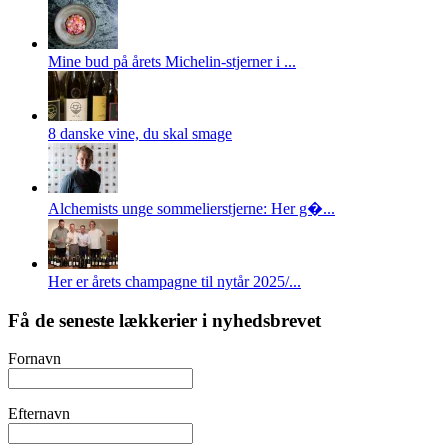
Mine bud på årets Michelin-stjerner i ...
8 danske vine, du skal smage
Alchemists unge sommelierstjerne: Her g�...
Her er årets champagne til nytår 2025/...
Få de seneste lækkerier i nyhedsbrevet
Fornavn
Efternavn