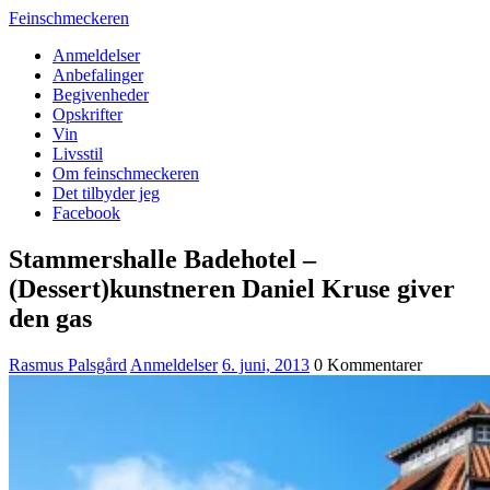
Feinschmeckeren
Anmeldelser
Anbefalinger
Begivenheder
Opskrifter
Vin
Livsstil
Om feinschmeckeren
Det tilbyder jeg
Facebook
Stammershalle Badehotel –
(Dessert)kunstneren Daniel Kruse giver
den gas
Rasmus Palsgård
Anmeldelser
6. juni, 2013
0 Kommentarer