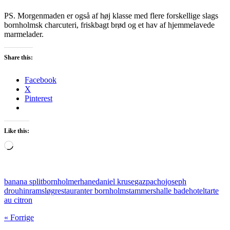
PS. Morgenmaden er også af høj klasse med flere forskellige slags
bornholmsk charcuteri, friskbagt brød og et hav af hjemmelavede
marmelader.
Share this:
Facebook
X
Pinterest
Like this:
Loading…
banana split
bornholmerhane
daniel kruse
gazpacho
joseph
drouhin
ramsløg
restauranter bornholm
stammershalle badehotel
tarte
au citron
« Forrige