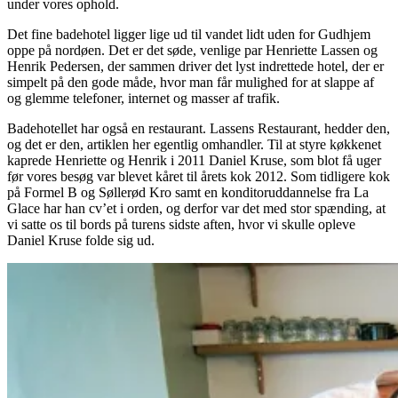
under vores ophold.
Det fine badehotel ligger lige ud til vandet lidt uden for Gudhjem
oppe på nordøen. Det er det søde, venlige par Henriette Lassen og
Henrik Pedersen, der sammen driver det lyst indrettede hotel, der er
simpelt på den gode måde, hvor man får mulighed for at slappe af
og glemme telefoner, internet og masser af trafik.
Badehotellet har også en restaurant. Lassens Restaurant, hedder den,
og det er den, artiklen her egentlig omhandler. Til at styre køkkenet
kaprede Henriette og Henrik i 2011 Daniel Kruse, som blot få uger
før vores besøg var blevet kåret til årets kok 2012. Som tidligere kok
på Formel B og Søllerød Kro samt en konditoruddannelse fra La
Glace har han cv’et i orden, og derfor var det med stor spænding, at
vi satte os til bords på turens sidste aften, hvor vi skulle opleve
Daniel Kruse folde sig ud.