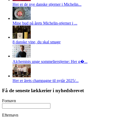
Her er de nye danske stjerner i Michelin...
Mine bud på årets Michelin-stjerner i ...
8 danske vine, du skal smage
Alchemists unge sommelierstjerne: Her g�...
Her er årets champagne til nytår 2025/...
Få de seneste lækkerier i nyhedsbrevet
Fornavn
Efternavn