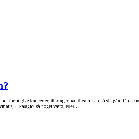
in?
undt for at give koncerter, tilbringer han tilværelsen på sin gård i To
vinhus, Il Palagio, så noget værd, eller…