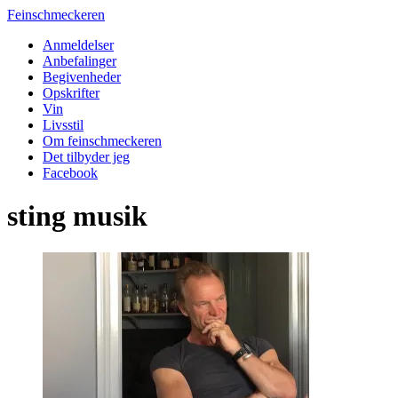
Feinschmeckeren
Anmeldelser
Anbefalinger
Begivenheder
Opskrifter
Vin
Livsstil
Om feinschmeckeren
Det tilbyder jeg
Facebook
sting musik