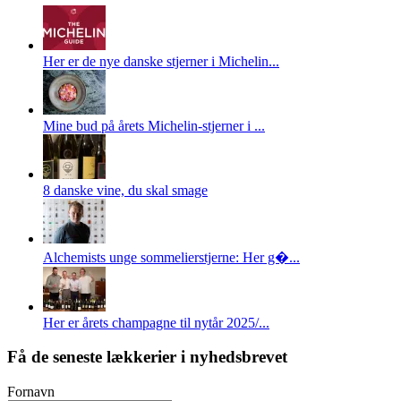
Her er de nye danske stjerner i Michelin...
Mine bud på årets Michelin-stjerner i ...
8 danske vine, du skal smage
Alchemists unge sommelierstjerne: Her g�...
Her er årets champagne til nytår 2025/...
Få de seneste lækkerier i nyhedsbrevet
Fornavn