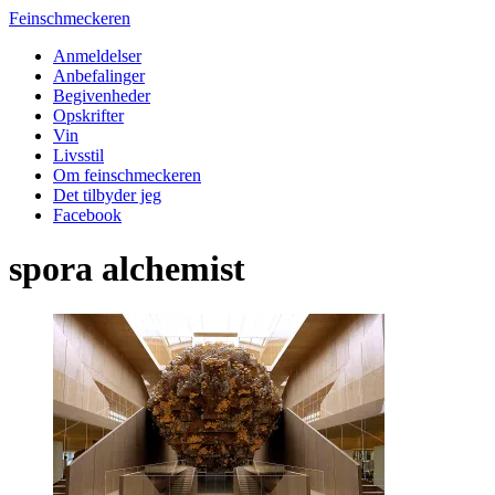
Feinschmeckeren
Anmeldelser
Anbefalinger
Begivenheder
Opskrifter
Vin
Livsstil
Om feinschmeckeren
Det tilbyder jeg
Facebook
spora alchemist