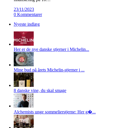
23/11/2023
0 Kommentarer
Nyeste indlæg
Her er de nye danske stjerner i Michelin...
Mine bud på årets Michelin-stjerner i ...
8 danske vine, du skal smage
Alchemists unge sommelierstjerne: Her g�...