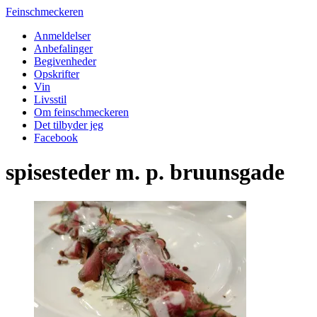
Feinschmeckeren
Anmeldelser
Anbefalinger
Begivenheder
Opskrifter
Vin
Livsstil
Om feinschmeckeren
Det tilbyder jeg
Facebook
spisesteder m. p. bruunsgade