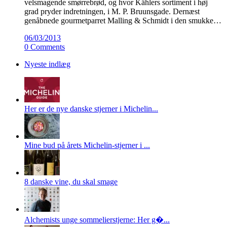
velsmagende smørrebrød, og hvor Kählers sortiment i høj
grad pryder indretningen, i M. P. Bruunsgade. Dernæst
genåbnede gourmetparret Malling & Schmidt i den smukke…
06/03/2013
0 Comments
Nyeste indlæg
Her er de nye danske stjerner i Michelin...
Mine bud på årets Michelin-stjerner i ...
8 danske vine, du skal smage
Alchemists unge sommelierstjerne: Her g�...