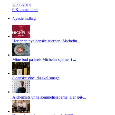
28/05/2014
0 Kommentarer
Nyeste indlæg
Her er de nye danske stjerner i Michelin...
Mine bud på årets Michelin-stjerner i ...
8 danske vine, du skal smage
Alchemists unge sommelierstjerne: Her g�...