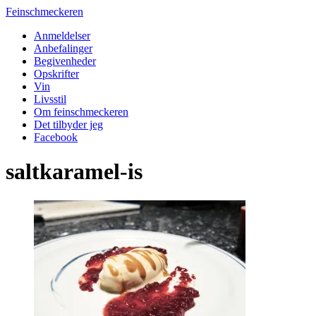
Feinschmeckeren
Anmeldelser
Anbefalinger
Begivenheder
Opskrifter
Vin
Livsstil
Om feinschmeckeren
Det tilbyder jeg
Facebook
saltkaramel-is