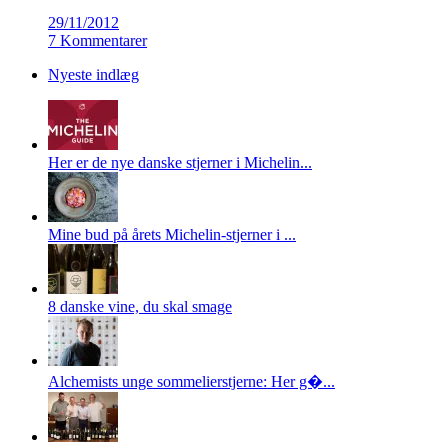
29/11/2012
7 Kommentarer
Nyeste indlæg
Her er de nye danske stjerner i Michelin...
Mine bud på årets Michelin-stjerner i ...
8 danske vine, du skal smage
Alchemists unge sommelierstjerne: Her g�...