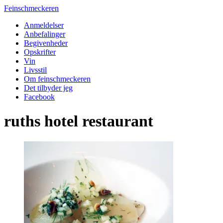
Feinschmeckeren
Anmeldelser
Anbefalinger
Begivenheder
Opskrifter
Vin
Livsstil
Om feinschmeckeren
Det tilbyder jeg
Facebook
ruths hotel restaurant