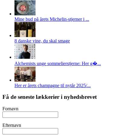
Mine bud på årets Michelin-stjerner i ...
8 danske vine, du skal smage
Alchemists unge sommelierstjerne: Her g�...
Her er årets champagne til nytår 2025/...
Få de seneste lækkerier i nyhedsbrevet
Fornavn
Efternavn