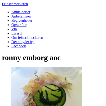
Feinschmeckeren
Anmeldelser
Anbefalinger
Begivenheder
Opskrifter
Vin
Livsstil
Om feinschmeckeren
Det tilbyder jeg
Facebook
ronny emborg aoc