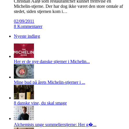
Christian Aarø som restaurantchef kunnet fremvise en
Michelin-stjerne. Der har dog ikke været den store omtale af
stedet, siden stjernen kom i…
02/09/2011
8 Kommentarer
Nyeste indlæg
Her er de nye danske stjerner i Michelin...
Mine bud på årets Michelin-stjerner i ...
8 danske vine, du skal smage
Alchemists unge sommelierstjerne: Her g�...