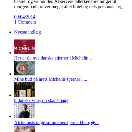
hassel- og valnødder. At servere tallerkenanretninger til
morgenmad kræver meget af et hotel og dets personale, og…
09/04/2014
1 Comment
Nyeste indlæg
Her er de nye danske stjerner i Michelin...
Mine bud på årets Michelin-stjerner i ...
8 danske vine, du skal smage
Alchemists unge sommelierstjerne: Her g�...