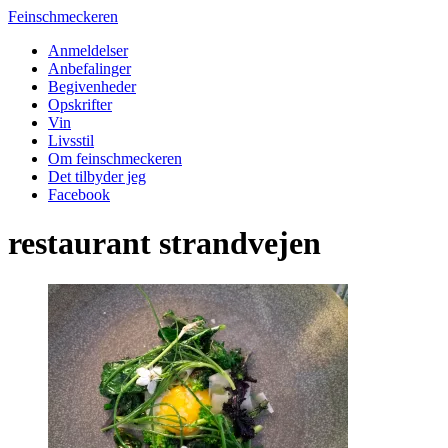
Feinschmeckeren
Anmeldelser
Anbefalinger
Begivenheder
Opskrifter
Vin
Livsstil
Om feinschmeckeren
Det tilbyder jeg
Facebook
restaurant strandvejen