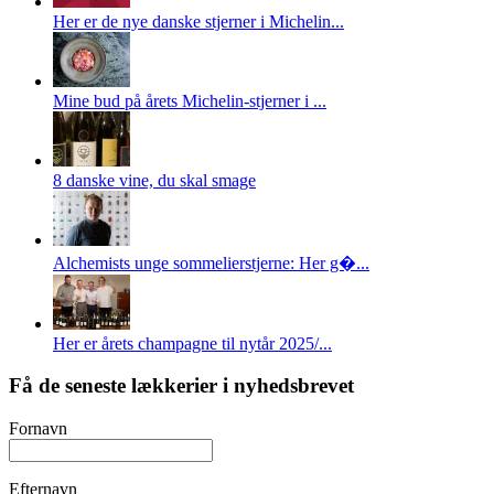
Her er de nye danske stjerner i Michelin...
Mine bud på årets Michelin-stjerner i ...
8 danske vine, du skal smage
Alchemists unge sommelierstjerne: Her g�...
Her er årets champagne til nytår 2025/...
Få de seneste lækkerier i nyhedsbrevet
Fornavn
Efternavn