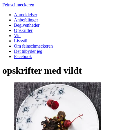
Feinschmeckeren
Anmeldelser
Anbefalinger
Begivenheder
Opskrifter
Vin
Livsstil
Om feinschmeckeren
Det tilbyder jeg
Facebook
opskrifter med vildt