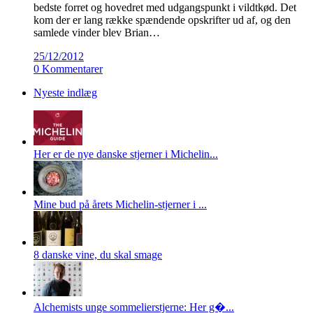
bedste forret og hovedret med udgangspunkt i vildtkød. Det
kom der er lang række spændende opskrifter ud af, og den
samlede vinder blev Brian…
25/12/2012
0 Kommentarer
Nyeste indlæg
Her er de nye danske stjerner i Michelin...
Mine bud på årets Michelin-stjerner i ...
8 danske vine, du skal smage
Alchemists unge sommelierstjerne: Her g�...