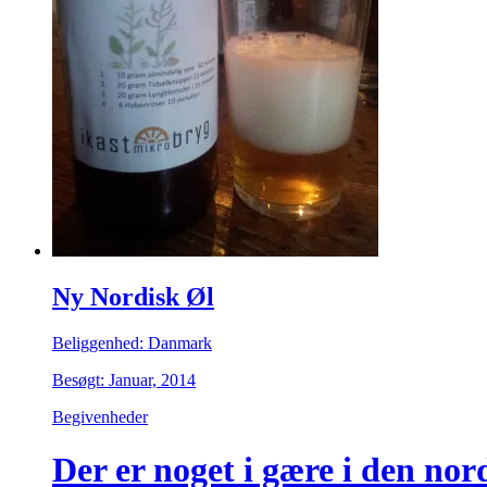
Ny Nordisk Øl
Beliggenhed: Danmark
Besøgt: Januar, 2014
Begivenheder
Der er noget i gære i den nor