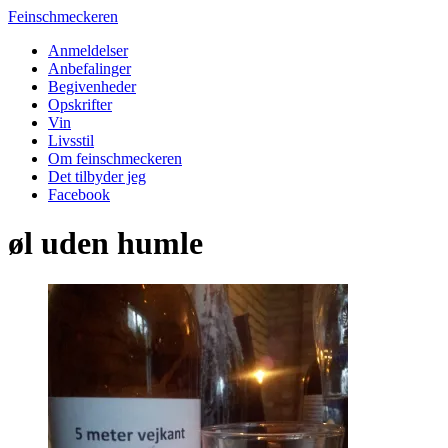
Feinschmeckeren
Anmeldelser
Anbefalinger
Begivenheder
Opskrifter
Vin
Livsstil
Om feinschmeckeren
Det tilbyder jeg
Facebook
øl uden humle