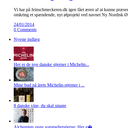
Vi har på feinschmeckeren.dk igen fået æren af at kunne præse
omkring et spændende, nyt ølprojekt ved navnet Ny Nordisk Øl.
24/01/2014
0 Comments
Nyeste indlæg
Her er de nye danske stjerner i Michelin...
Mine bud på årets Michelin-stjerner i ...
8 danske vine, du skal smage
Alchemists unge sommelierstjerne: Her g�...