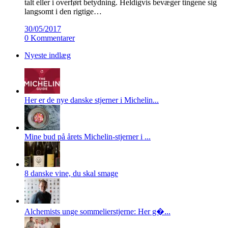
talt eller i overført betydning. Heldigvis bevæger tingene sig
langsomt i den rigtige…
30/05/2017
0 Kommentarer
Nyeste indlæg
Her er de nye danske stjerner i Michelin...
Mine bud på årets Michelin-stjerner i ...
8 danske vine, du skal smage
Alchemists unge sommelierstjerne: Her g�...