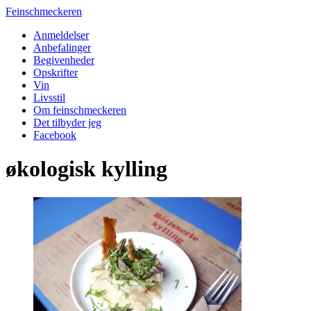
Feinschmeckeren
Anmeldelser
Anbefalinger
Begivenheder
Opskrifter
Vin
Livsstil
Om feinschmeckeren
Det tilbyder jeg
Facebook
økologisk kylling