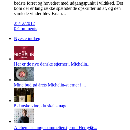
bedste forret og hovedret med udgangspunkt i vildtkød. Det
kom der er lang række spændende opskrifter ud af, og den
samlede vinder blev Brian…
25/12/2012
0 Comments
Nyeste indlæg
Her er de nye danske stjerner i Michelin...
Mine bud på årets Michelin-stjerner i ...
8 danske vine, du skal smage
Alchemists unge sommelierstjerne: Her g�...