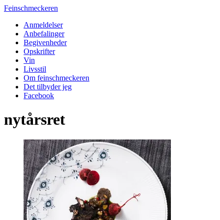
Feinschmeckeren
Anmeldelser
Anbefalinger
Begivenheder
Opskrifter
Vin
Livsstil
Om feinschmeckeren
Det tilbyder jeg
Facebook
nytårsret