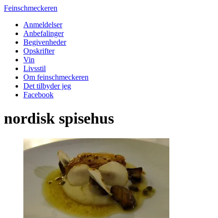
Feinschmeckeren
Anmeldelser
Anbefalinger
Begivenheder
Opskrifter
Vin
Livsstil
Om feinschmeckeren
Det tilbyder jeg
Facebook
nordisk spisehus