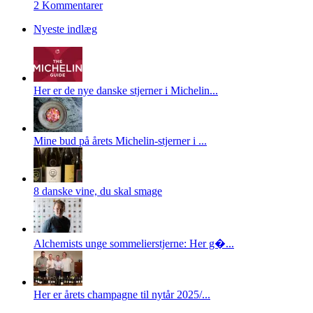
2 Kommentarer
Nyeste indlæg
Her er de nye danske stjerner i Michelin...
Mine bud på årets Michelin-stjerner i ...
8 danske vine, du skal smage
Alchemists unge sommelierstjerne: Her g�...
Her er årets champagne til nytår 2025/...