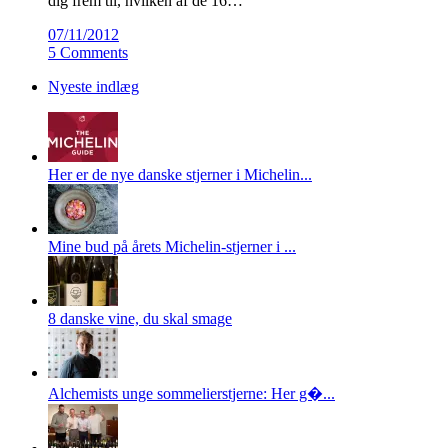
dig frem til, hvilken af de 16…
07/11/2012
5 Comments
Nyeste indlæg
Her er de nye danske stjerner i Michelin...
Mine bud på årets Michelin-stjerner i ...
8 danske vine, du skal smage
Alchemists unge sommelierstjerne: Her g�...