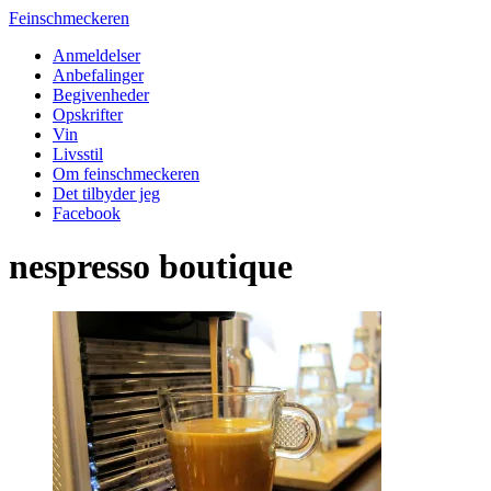
Feinschmeckeren
Anmeldelser
Anbefalinger
Begivenheder
Opskrifter
Vin
Livsstil
Om feinschmeckeren
Det tilbyder jeg
Facebook
nespresso boutique