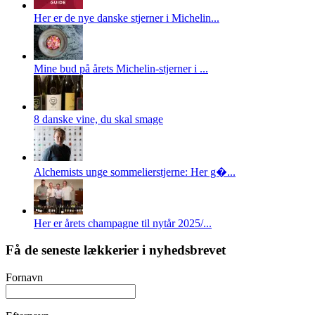
Her er de nye danske stjerner i Michelin...
Mine bud på årets Michelin-stjerner i ...
8 danske vine, du skal smage
Alchemists unge sommelierstjerne: Her g�...
Her er årets champagne til nytår 2025/...
Få de seneste lækkerier i nyhedsbrevet
Fornavn