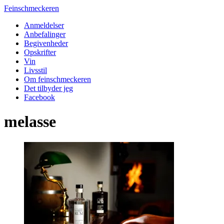
Feinschmeckeren
Anmeldelser
Anbefalinger
Begivenheder
Opskrifter
Vin
Livsstil
Om feinschmeckeren
Det tilbyder jeg
Facebook
melasse