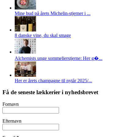
Mine bud på årets Michelin-stjerner i ...
8 danske vine, du skal smage
Alchemists unge sommelierstjerne: Her g�...
Her er årets champagne til nytår 2025/...
Få de seneste lækkerier i nyhedsbrevet
Fornavn
Efternavn