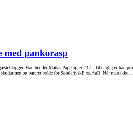
de med pankorasp
æsteblogger. Han hedder Matias Pape og er 23 år. Til daglig er han pro
get skudarmen og pareret bolde for SønderjyskE og AaB. Når man ikke…