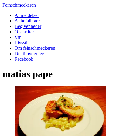
Feinschmeckeren
Anmeldelser
Anbefalinger
Begivenheder
Opskrifter
Vin
Livsstil
Om feinschmeckeren
Det tilbyder jeg
Facebook
matias pape