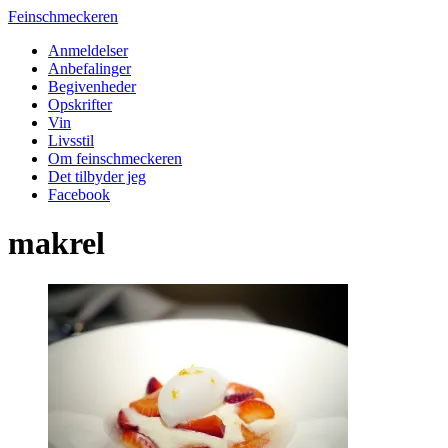
Feinschmeckeren
Anmeldelser
Anbefalinger
Begivenheder
Opskrifter
Vin
Livsstil
Om feinschmeckeren
Det tilbyder jeg
Facebook
makrel