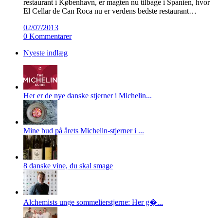
restaurant i København, er magten nu tilbage i Spanien, hvor
El Cellar de Can Roca nu er verdens bedste restaurant…
02/07/2013
0 Kommentarer
Nyeste indlæg
Her er de nye danske stjerner i Michelin...
Mine bud på årets Michelin-stjerner i ...
8 danske vine, du skal smage
Alchemists unge sommelierstjerne: Her g�...