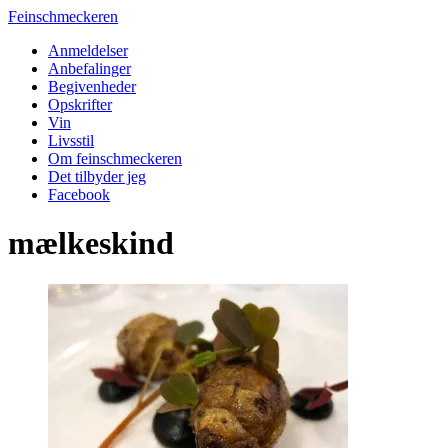
Feinschmeckeren
Anmeldelser
Anbefalinger
Begivenheder
Opskrifter
Vin
Livsstil
Om feinschmeckeren
Det tilbyder jeg
Facebook
mælkeskind