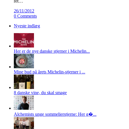
ret…
26/11/2012
0 Comments
Nyeste indlæg
Her er de nye danske stjerner i Michelin...
Mine bud på årets Michelin-stjerner i ...
8 danske vine, du skal smage
Alchemists unge sommelierstjerne: Her g�...