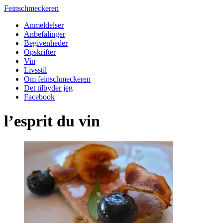
Feinschmeckeren
Anmeldelser
Anbefalinger
Begivenheder
Opskrifter
Vin
Livsstil
Om feinschmeckeren
Det tilbyder jeg
Facebook
l’esprit du vin