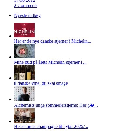
17/06/2012
2 Comments
Nyeste indlæg
Her er de nye danske stjerner i Michelin...
Mine bud på årets Michelin-stjerner i ...
8 danske vine, du skal smage
Alchemists unge sommelierstjerne: Her g�...
Her er årets champagne til nytår 2025/...