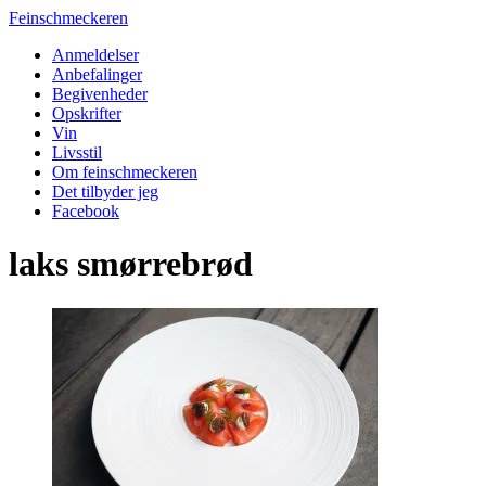
Feinschmeckeren
Anmeldelser
Anbefalinger
Begivenheder
Opskrifter
Vin
Livsstil
Om feinschmeckeren
Det tilbyder jeg
Facebook
laks smørrebrød