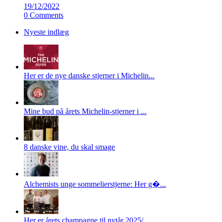
19/12/2022
0 Comments
Nyeste indlæg
Her er de nye danske stjerner i Michelin...
Mine bud på årets Michelin-stjerner i ...
8 danske vine, du skal smage
Alchemists unge sommelierstjerne: Her g�...
Her er årets champagne til nytår 2025/...