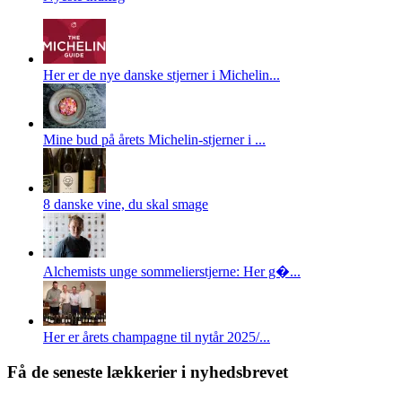
Her er de nye danske stjerner i Michelin...
Mine bud på årets Michelin-stjerner i ...
8 danske vine, du skal smage
Alchemists unge sommelierstjerne: Her g�...
Her er årets champagne til nytår 2025/...
Få de seneste lækkerier i nyhedsbrevet