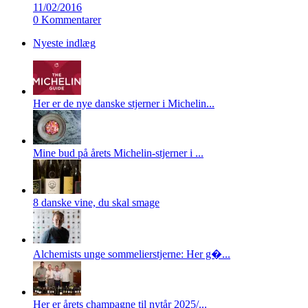
11/02/2016
0 Kommentarer
Nyeste indlæg
Her er de nye danske stjerner i Michelin...
Mine bud på årets Michelin-stjerner i ...
8 danske vine, du skal smage
Alchemists unge sommelierstjerne: Her g�...
Her er årets champagne til nytår 2025/...