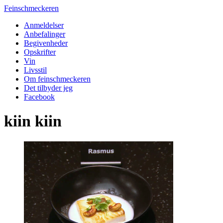
Feinschmeckeren
Anmeldelser
Anbefalinger
Begivenheder
Opskrifter
Vin
Livsstil
Om feinschmeckeren
Det tilbyder jeg
Facebook
kiin kiin