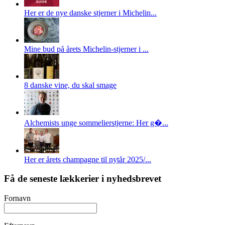
Her er de nye danske stjerner i Michelin...
Mine bud på årets Michelin-stjerner i ...
8 danske vine, du skal smage
Alchemists unge sommelierstjerne: Her g�...
Her er årets champagne til nytår 2025/...
Få de seneste lækkerier i nyhedsbrevet
Fornavn