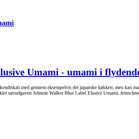
mami
usive Umami - umami i flydende 
et bekendtskab med gennem eksempelvis det japanske køkken; men kan m
klet særudgaven Johnnie Walker Blue Label Elusive Umami. feinschmec