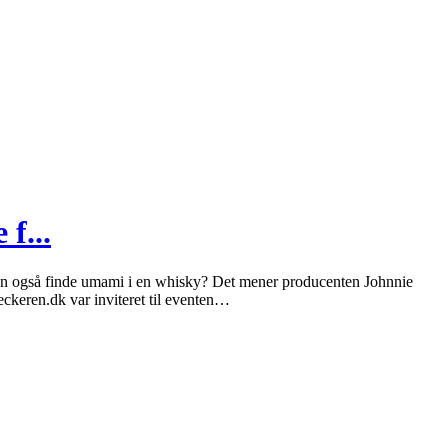
f...
an også finde umami i en whisky? Det mener producenten Johnnie
keren.dk var inviteret til eventen…